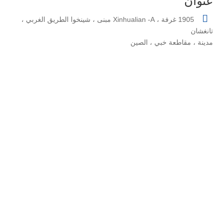
عنوان

1905 غرفة ، Xinhualian -A مبنى ، شينخوا الطريق الغربي ،
تانغشان
مدينة ، مقاطعة خبي ، الصين